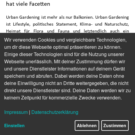
hat viele Facetten
Urban Gardening ist mehr als nur Balkonien. Urban Gardening
ist Lifestyle, politisches Statement, Klima- und Naturschutz,
Heimat für Flora und Fauna und letztendlich auch ein
optischer Mehrwert für die Stadt. Wo Grau in Grau gegossene
Wir verwenden Cookies und vergleichbare Technologien,
Betonwüsten das bunte Stadtbild oft verschleiern, setzen
um dir diese Webseite optimal präsentieren zu können.
Konzepte des Urban Gardenings kleine Farbkleckse mit
Einige dieser Technologien sind für die Nutzung unserer
ökologischem Inhalt.
Webseite unerlässlich. Mit deiner Zustimmung dürfen wir
und unsere Dienstleister Informationen auf deinem Gerät
speichern und abrufen. Dabei werden deine Daten ohne
deine Einwilligung nicht an Dritte weitergegeben, die nicht
direkt unsere Dienstleister sind. Deine Daten werden wir zu
keinem Zeitpunkt für kommerzielle Zwecke verwenden.
Impressum
|
Datenschutzerklärung
Einstellen
Ablehnen
Zustimmen