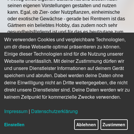
seinen eigenen Vorstellungen gestalten und nutzen
kann. Egal, ob Zier- oder Nutzpflanzen, einheimische
oder exotische Gewächse - gerade bei Rentnern ist das
Gärtnern ein beliebtes Hobby, das zudem noch sehr
gesundheitsfördernd ist und für das es heutzutage zum
Wir verwenden Cookies und vergleichbare Technologien,
Glück jede Menge Arbeitserleichterungen gibt.
um dir diese Webseite optimal präsentieren zu können.
Wer rastet, der rostet bekanntlich. Umso schöner, dass
Einige dieser Technologien sind für die Nutzung unserer
viele Senioren dem frühzeitig entgegenwirken. Viele
Webseite unerlässlich. Mit deiner Zustimmung dürfen wir
von ihnen nutzen die freie Zeit nach der Berentung, um
und unsere Dienstleister Informationen auf deinem Gerät
sich unter anderem verstärkt der Gartenarbeit zu
speichern und abrufen. Dabei werden deine Daten ohne
widmen. Die einen setzen dabei mehr auf Ästhetik, die
deine Einwilligung nicht an Dritte weitergegeben, die nicht
anderen wollen Gemüse, Obst und Kräuter für den
direkt unsere Dienstleister sind. Deine Daten werden wir zu
Eigenbedarf anbauen, eine dritte Gruppe möchte
keinem Zeitpunkt für kommerzielle Zwecke verwenden.
beides.
Damit die Gartenarbeit nicht irgendwann zur Tortur wird
Impressum
|
Datenschutzerklärung
und auch trotz gesundheitlicher Einschränkungen
machbar ist, sollte der Garten weitestgehend barrierefrei
Einstellen
Ablehnen
Zustimmen
sein. Das fängt schon mit der Planung der Wege an. Sie