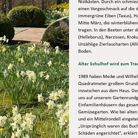
Nistkästen. Durch ein schmied
einen Vorgeschmack auf die 
immergrüne Eiben (Taxus), Ha
Mitte März, die winterblühen
tragen. In den Beeten unter d
(Helleborus), Narzissen, Krok
Unzählige Zierlaucharten (All
Boden.
Alter Schulhof wird zum Tr
1989 haben Meike und Wilhel
Quadratmeter großem Grundstü
inzwischen aus dem Haus. Das
uns auf unserem Gartenrundga
Einfamilienhäusern das gesam
Gemüsegarten. Wie bei alten B
und ein Mittelrondell eingetei
„Ursprünglich waren das Buch
Schäden angerichtet“, erklär