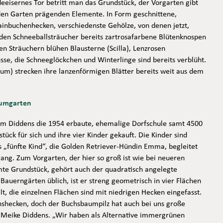
eeisernes Tor betritt man das Grundstück, der Vorgarten gibt
den Garten prägenden Elemente. In Form geschnittene,
inbuchenhecken, verschiedenste Gehölze, von denen jetzt,
den Schneeballsträucher bereits zartrosafarbene Blütenknospen
en Sträuchern blühen Blausterne (Scilla), Lenzrosen
usse, die Schneeglöckchen und Winterlinge sind bereits verblüht.
ium) strecken ihre lanzenförmigen Blätter bereits weit aus dem
aumgarten
m Diddens die 1954 erbaute, ehemalige Dorfschule samt 4500
ck für sich und ihre vier Kinder gekauft. Die Kinder sind
 „fünfte Kind“, die Golden Retriever-Hündin Emma, begleitet
ng. Zum Vorgarten, der hier so groß ist wie bei neueren
te Grundstück, gehört auch der quadratisch angelegte
auerngärten üblich, ist er streng geometrisch in vier Flächen
lt, die einzelnen Flächen sind mit niedrigen Hecken eingefasst.
shecken, doch der Buchsbaumpilz hat auch bei uns große
t Meike Diddens. „Wir haben als Alternative immergrünen