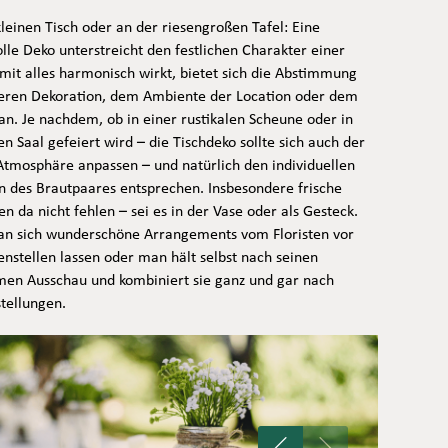
leinen Tisch oder an der riesengroßen Tafel: Eine
le Deko unterstreicht den festlichen Charakter einer
mit alles harmonisch wirkt, bietet sich die Abstimmung
teren Dekoration, dem Ambiente der Location oder dem
an. Je nachdem, ob in einer rustikalen Scheune oder in
n Saal gefeiert wird – die Tischdeko sollte sich auch der
tmosphäre anpassen – und natürlich den individuellen
n des Brautpaares entsprechen. Insbesondere frische
n da nicht fehlen – sei es in der Vase oder als Gesteck.
an sich wunderschöne Arrangements vom Floristen vor
stellen lassen oder man hält selbst nach seinen
men Ausschau und kombiniert sie ganz und gar nach
tellungen.