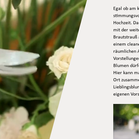
Egal ob am k
stimmungsvol
Hochzeit. Da
mit der wei
Brautstrauß 
einem cleane
räumlichen A
Vorstellunge
Blumen dürfe
Hier kann m
Ort zusammen
Lieblingsblu
eigenen Vors