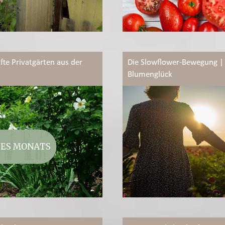
fte Privatgärten aus der
Die Slowflower-Bewegung | 
Blumenglück