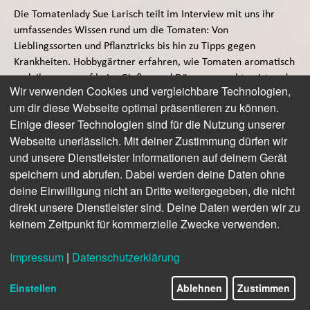
Die Tomatenlady Sue Larisch teilt im Interview mit uns ihr
umfassendes Wissen rund um die Tomaten: Von
Lieblingssorten und Pflanztricks bis hin zu Tipps gegen
Krankheiten. Hobbygärtner erfahren, wie Tomaten aromatisch
gedeihen, worauf beim Gießen und Düngen zu achten ist und
Wir verwenden Cookies und vergleichbare Technologien,
warum alte Sorten so faszinieren. Ein spannender Einblick in
um dir diese Webseite optimal präsentieren zu können.
Sue Larischs Leidenschaft für Tomaten und ihre besten
Einige dieser Technologien sind für die Nutzung unserer
Erfahrungen aus über 40 Jahren Anbau.
Webseite unerlässlich. Mit deiner Zustimmung dürfen wir
und unsere Dienstleister Informationen auf deinem Gerät
speichern und abrufen. Dabei werden deine Daten ohne
deine Einwilligung nicht an Dritte weitergegeben, die nicht
direkt unsere Dienstleister sind. Deine Daten werden wir zu
© NWZ-Fenia-Hirsch
keinem Zeitpunkt für kommerzielle Zwecke verwenden.
Impressum
|
Datenschutzerklärung
Einstellen
Ablehnen
Zustimmen