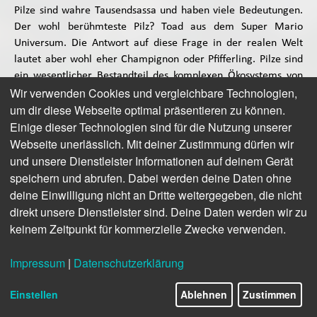
Pilze sind wahre Tausendsassa und haben viele Bedeutungen.
Der wohl berühmteste Pilz? Toad aus dem Super Mario
Universum. Die Antwort auf diese Frage in der realen Welt
lautet aber wohl eher Champignon oder Pfifferling. Pilze sind
ein wesentlicher Bestandteil des komplexen Ökosystems von
Wir verwenden Cookies und vergleichbare Technologien,
Wäldern und anderen Böden. Sie spielen eine entscheidende
um dir diese Webseite optimal präsentieren zu können.
Rolle beim Abbau von totem organischem Material wie Holz,
Einige dieser Technologien sind für die Nutzung unserer
Laub oder Nadelstreu und halten so den Nährstoffkreislauf in
Gang. Aus diesem Grund widmet sich die Mykologie als
Webseite unerlässlich. Mit deiner Zustimmung dürfen wir
Wissenschaft den faszinierenden Eigenschaften dieser
und unsere Dienstleister Informationen auf deinem Gerät
Organismen. Doch Pilze sind nicht nur ökologisch bedeutend,
speichern und abrufen. Dabei werden deine Daten ohne
sondern auch kulturell und spirituell aufgeladen. Schon seit
deine Einwilligung nicht an Dritte weitergegeben, die nicht
langer Zeit wurden Pilzen verschiedene teils skurrile
direkt unsere Dienstleister sind. Deine Daten werden wir zu
Eigenschaften zugeschrieben. Schamanen und abergläubische
keinem Zeitpunkt für kommerzielle Zwecke verwenden.
Menschen vergangener Tage sahen in ihnen dunkle Mächte,
weshalb sie oft als Kinder der Nacht oder Wesen der Finsternis
Impressum
|
Datenschutzerklärung
bezeichnet wurden. Tatsächlich enthalten einige Pilzarten
psychoaktive Substanzen, die halluzinogene Wirkungen haben
Einstellen
Ablehnen
Zustimmen
können. Die Mehrheit der Pilze, insbesondere die sogenannten