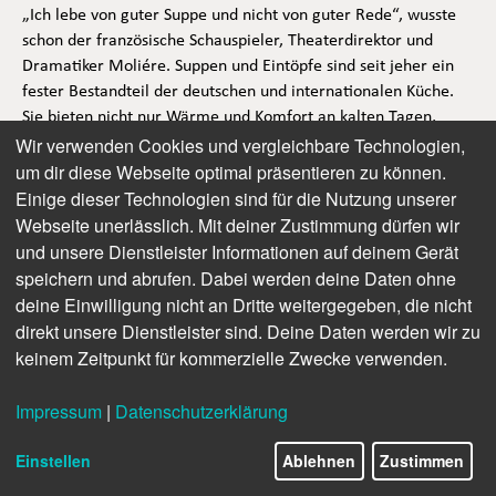
„Ich lebe von guter Suppe und nicht von guter Rede“, wusste
schon der französische Schauspieler, Theaterdirektor und
Dramatiker Moliére. Suppen und Eintöpfe sind seit jeher ein
fester Bestandteil der deutschen und internationalen Küche.
Sie bieten nicht nur Wärme und Komfort an kalten Tagen,
Wir verwenden Cookies und vergleichbare Technologien,
sondern sind auch wahre Geschmacksexplosionen. Gerade
um dir diese Webseite optimal präsentieren zu können.
jetzt, im Herbst und im bevorstehenden Winter wärmen
herzhafte Suppen wie Kürbissuppe oder Gulaschsuppe Körper
Einige dieser Technologien sind für die Nutzung unserer
und Seele.
Webseite unerlässlich. Mit deiner Zustimmung dürfen wir
und unsere Dienstleister Informationen auf deinem Gerät
Kennst du schon diese berühmten Suppen-Klassiker?
speichern und abrufen. Dabei werden deine Daten ohne
deine Einwilligung nicht an Dritte weitergegeben, die nicht
Tomatensuppe
direkt unsere Dienstleister sind. Deine Daten werden wir zu
Ein Klassiker, der nie aus der Mode kommt. Perfekt mit
keinem Zeitpunkt für kommerzielle Zwecke verwenden.
frischen Tomaten und Basilikum.
Kartoffelsuppe
Impressum
|
Datenschutzerklärung
Cremig und sättigend, ideal für kalte Wintertage.
Einstellen
Ablehnen
Zustimmen
Hühnersuppe