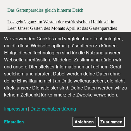
Das Gartenparadies gleich hinterm Deich
Los geht’s ganz im Westen der ostfriesischen Halbinsel, in
Leer. Unser Garten des Monats April ist das Gartenparadies
von Meike und Dr. Wilhelm Diddens in Esklum, direkt hinterm
Wir verwenden Cookies und vergleichbare Technologien,
Deich der Leda, einem Seitenarm der Ems. Der Garten ist am
um dir diese Webseite optimal präsentieren zu können.
Sonntag, 13. April, von 11 bis 17 Uhr, geöffnet. Seit 30 Jahren
Einige dieser Technologien sind für die Nutzung unserer
schon führen Meike (66) und Wilhelm (74) Diddens
Webseite unerlässlich. Mit deiner Zustimmung dürfen wir
interessierte Besucher durch ihren wunderschönen Garten.
und unsere Dienstleister Informationen auf deinem Gerät
Der erste Eindruck
speichern und abrufen. Dabei werden deine Daten ohne
deine Einwilligung nicht an Dritte weitergegeben, die nicht
Das Anwesen der Diddens‘ ist nicht zu verfehlen. Das
direkt unsere Dienstleister sind. Deine Daten werden wir zu
Grundstück am Ortsrand von Esklum, an der Esklumer Straße
keinem Zeitpunkt für kommerzielle Zwecke verwenden.
42, ist gesäumt von großen Eichen, an vielen von ihnen
hängen Nistkästen. Durch ein schmiedeeisernes Tor betritt man
Impressum
|
Datenschutzerklärung
das Grundstück, der Vorgarten gibt einen Vorgeschmack auf
die den Garten prägenden Elemente. In Form geschnittene,
Einstellen
Ablehnen
Zustimmen
immergrüne Eiben (Taxus), Hainbuchenhecken,
verschiedenste Gehölze, von denen jetzt, Mitte März, die